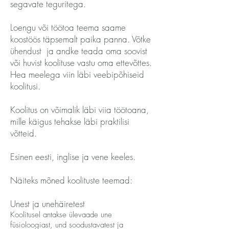
segavate teguritega.
Loengu või töötoa teema saame
koostöös täpsemalt paika panna. Võtke
ühendust ja andke teada oma soovist
või huvist koolituse vastu oma ettevõttes.
Hea meelega viin läbi veebipõhiseid
koolitusi.
Koolitus on võimalik läbi viia töötoana,
mille käigus tehakse läbi praktilisi
võtteid.
Esinen eesti, inglise ja vene keeles.
Näiteks mõned koolituste teemad:
Unest ja unehäiretest
Koolitusel antakse ülevaade une
füsioloogiast, und soodustavatest ja