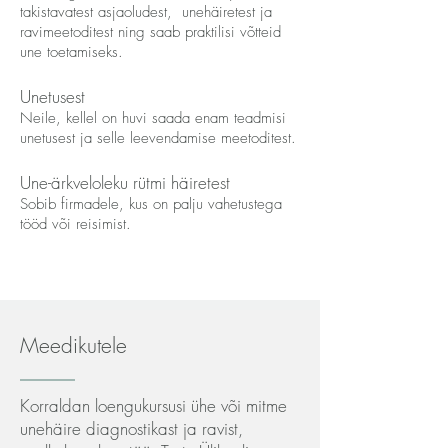
takistavatest asjaoludest, unehäiretest ja
ravimeetoditest ning saab praktilisi võtteid
une toetamiseks.
Unetusest
Neile, kellel on huvi saada enam teadmisi
unetusest ja selle leevendamise meetoditest.
Une-ärkveloleku rütmi häiretest
Sobib firmadele, kus on palju vahetustega
tööd või reisimist.
Meedikutele
Korraldan loengukursusi ühe või mitme
unehäire diagnostikast ja ravist,